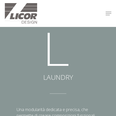
Skip
to
Men
main
Close
content
Menu
LAUNDRY
Una modularità dedicata e precisa, che
permette di creare composizioni funzionali,